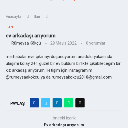
Anasayfa
İlan
İLAN
ev arkadaşı arıyorum
Rümeysa Kökçü
29 Mayıs 2022
0 yorumlar
merhabalar eve çıkmayı düşünüyorum anadolu yakasında
ulaşımı kolay 2+1 güzel bir ev buldum birlikte çıkabileceğim bir
kız arkadaş arıyorum. iletişim için instagramım
@rumeysaakokcu ya da rumeysakokcu2018@gmail.com
PAYLAŞ
önceki içerik
Ev arkadaşı arıyorum