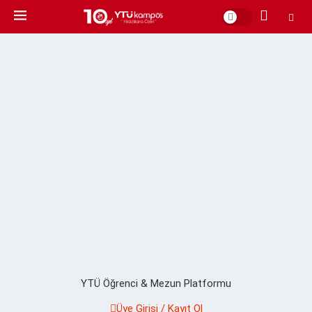
YTÜ Öğrenci & Mezun Platformu
Üye Girişi / Kayıt Ol