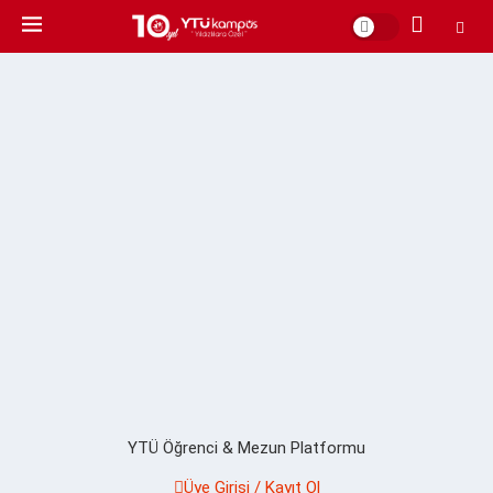
YTÜ Öğrenci & Mezun Platformu
Üye Girişi / Kayıt Ol