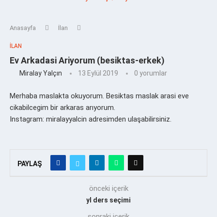
Anasayfa
İlan
İLAN
Ev Arkadasi Ariyorum (besiktas-erkek)
Miralay Yalçın
13 Eylül 2019
0 yorumlar
Merhaba maslakta okuyorum. Besiktas maslak arasi eve
cikabilcegim bir arkaras arıyorum.
Instagram: miralayyalcin adresimden ulaşabilirsiniz.
PAYLAŞ
önceki içerik
yl ders seçimi
sonraki içerik