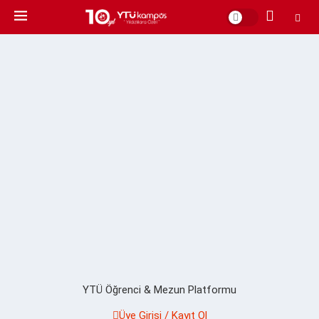
YTÜ Öğrenci & Mezun Platformu
Üye Girişi / Kayıt Ol