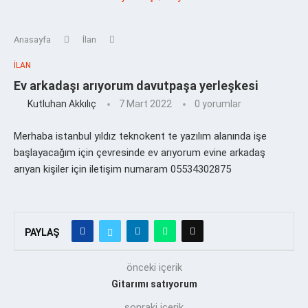
Anasayfa
İlan
İLAN
Ev arkadaşı arıyorum davutpaşa yerleşkesi
Kutluhan Akkılıç
7 Mart 2022
0 yorumlar
Merhaba istanbul yıldız teknokent te yazılım alanında işe
başlayacağım için çevresinde ev arıyorum evine arkadaş
arıyan kişiler için iletişim numaram 05534302875
PAYLAŞ
önceki içerik
Gitarımı satıyorum
sonraki içerik