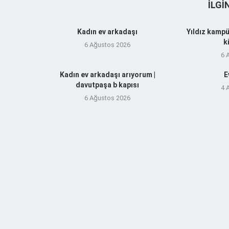
İLGI
Kadın ev arkadaşı
Yıldız kampü
k
6 Ağustos 2026
6 
Kadın ev arkadaşı arıyorum |
E
davutpaşa b kapısı
4 
6 Ağustos 2026