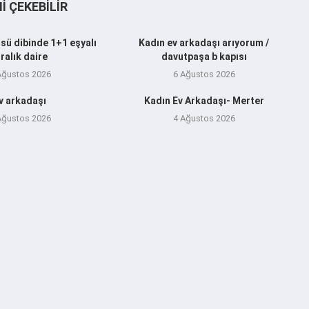
NI ÇEKEBILIR
sü dibinde 1+1 eşyalı
Kadın ev arkadaşı arıyorum /
iralık daire
davutpaşa b kapısı
Ağustos 2026
6 Ağustos 2026
v arkadaşı
Kadın Ev Arkadaşı- Merter
Ağustos 2026
4 Ağustos 2026