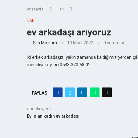
Anasayfa
İlan
İLAN
ev arkadaşı arıyoruz
Sıla Mazlum
13 Mart 2022
0 yorumlar
iki erkek arkadaşız, yakın zamanda kaldığımız yerden çı
mecidiyeköy. no:0543 370 58 02
PAYLAŞ
önceki içerik
Evi olan kadın ev arkadaşı