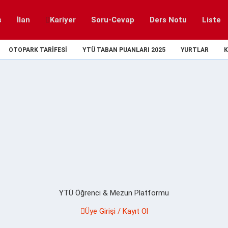
s
İlan
Kariyer
Soru-Cevap
Ders Notu
Liste
OTOPARK TARIFESI
YTÜ TABAN PUANLARI 2025
YURTLAR
K
YTÜ Öğrenci & Mezun Platformu
Üye Girişi / Kayıt Ol