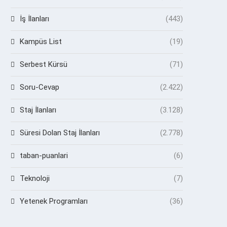
İş İlanları
(443)
Kampüs List
(19)
Serbest Kürsü
(71)
Soru-Cevap
(2.422)
Staj İlanları
(3.128)
Süresi Dolan Staj İlanları
(2.778)
taban-puanlari
(6)
Teknoloji
(7)
Yetenek Programları
(36)