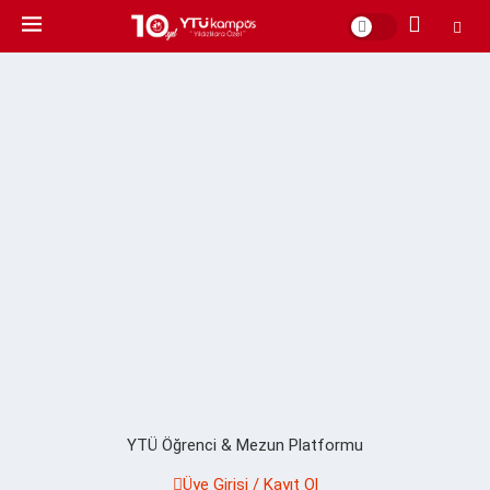
YTÜ Öğrenci & Mezun Platformu
Üye Girişi / Kayıt Ol