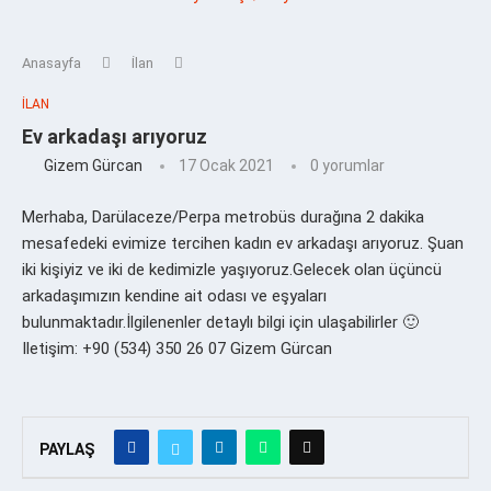
Anasayfa
İlan
İLAN
Ev arkadaşı arıyoruz
Gizem Gürcan
17 Ocak 2021
0 yorumlar
Merhaba, Darülaceze/Perpa metrobüs durağına 2 dakika
mesafedeki evimize tercihen kadın ev arkadaşı arıyoruz. Şuan
iki kişiyiz ve iki de kedimizle yaşıyoruz.Gelecek olan üçüncü
arkadaşımızın kendine ait odası ve eşyaları
bulunmaktadır.İlgilenenler detaylı bilgi için ulaşabilirler 🙂
Iletişim: +90 (534) 350 26 07 Gizem Gürcan
PAYLAŞ