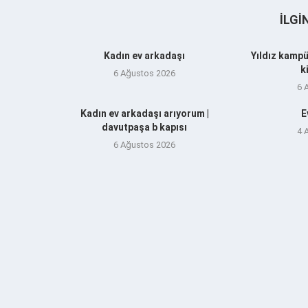
İLGI
Kadın ev arkadaşı
Yıldız kampü
k
6 Ağustos 2026
6 
Kadın ev arkadaşı arıyorum |
E
davutpaşa b kapısı
4 
6 Ağustos 2026