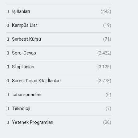
İş İlanları
(443)
Kampüs List
(19)
Serbest Kürsü
(71)
Soru-Cevap
(2.422)
Staj İlanları
(3.128)
Süresi Dolan Staj İlanları
(2.778)
taban-puanlari
(6)
Teknoloji
(7)
Yetenek Programları
(36)