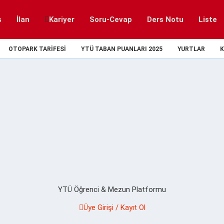
s
İlan
Kariyer
Soru-Cevap
Ders Notu
Liste
OTOPARK TARIFESI
YTÜ TABAN PUANLARI 2025
YURTLAR
K
YTÜ Öğrenci & Mezun Platformu
Üye Girişi / Kayıt Ol