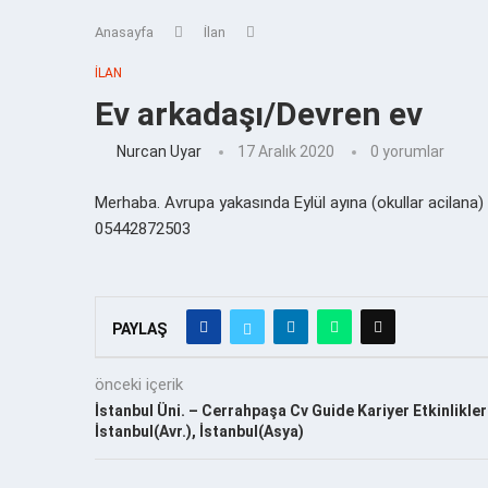
Anasayfa
İlan
İLAN
Ev arkadaşı/Devren ev
Nurcan Uyar
17 Aralık 2020
0 yorumlar
Merhaba. Avrupa yakasında Eylül ayına (okullar acilana) 
05442872503
PAYLAŞ
önceki içerik
İstanbul Üni. – Cerrahpaşa Cv Guide Kariyer Etkinlikler
İstanbul(Avr.), İstanbul(Asya)