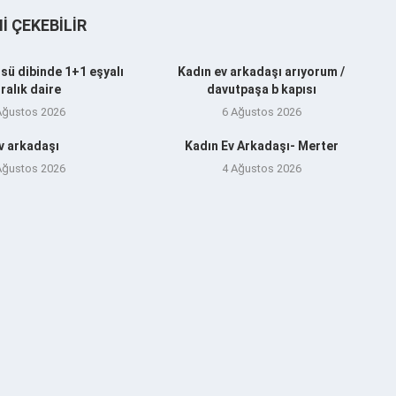
NI ÇEKEBILIR
sü dibinde 1+1 eşyalı
Kadın ev arkadaşı arıyorum /
iralık daire
davutpaşa b kapısı
Ağustos 2026
6 Ağustos 2026
v arkadaşı
Kadın Ev Arkadaşı- Merter
Ağustos 2026
4 Ağustos 2026