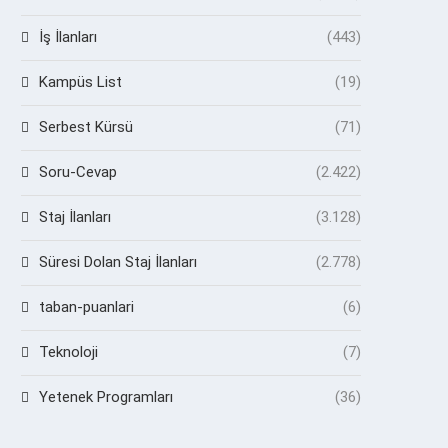
İş İlanları
(443)
Kampüs List
(19)
Serbest Kürsü
(71)
Soru-Cevap
(2.422)
Staj İlanları
(3.128)
Süresi Dolan Staj İlanları
(2.778)
taban-puanlari
(6)
Teknoloji
(7)
Yetenek Programları
(36)