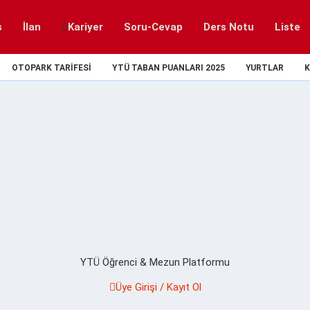
s
İlan
Kariyer
Soru-Cevap
Ders Notu
Liste
OTOPARK TARIFESI
YTÜ TABAN PUANLARI 2025
YURTLAR
K
YTÜ Öğrenci & Mezun Platformu
Üye Girişi / Kayıt Ol