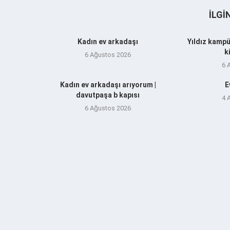
İLGI
Kadın ev arkadaşı
Yıldız kampü
k
6 Ağustos 2026
6 
Kadın ev arkadaşı arıyorum |
E
davutpaşa b kapısı
4 
6 Ağustos 2026