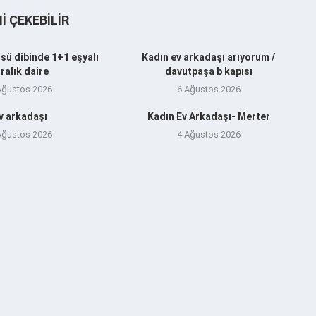
NI ÇEKEBILIR
sü dibinde 1+1 eşyalı
Kadın ev arkadaşı arıyorum /
iralık daire
davutpaşa b kapısı
Ağustos 2026
6 Ağustos 2026
v arkadaşı
Kadın Ev Arkadaşı- Merter
Ağustos 2026
4 Ağustos 2026