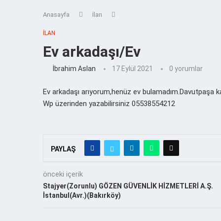
Anasayfa
İlan
İLAN
Ev arkadaşı/Ev
İbrahim Aslan
17 Eylül 2021
0 yorumlar
Ev arkadaşı arıyorum,henüz ev bulamadım.Davutpaşa kam
Wp üzerinden yazabilirsiniz 05538554212
PAYLAŞ
önceki içerik
Stajyer(Zorunlu) GÖZEN GÜVENLİK HİZMETLERİ A.Ş.
İstanbul(Avr.)(Bakırköy)