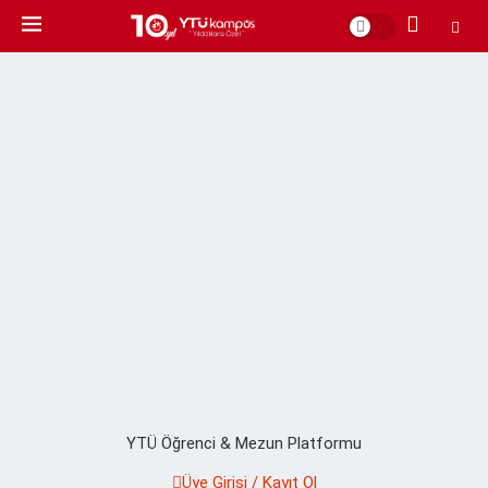
YTÜ Öğrenci & Mezun Platformu
Üye Girişi / Kayıt Ol