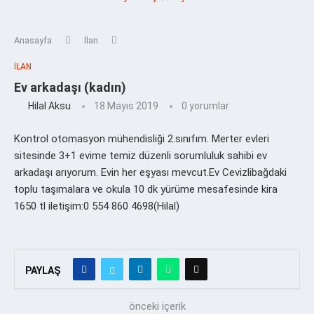
Anasayfa
İlan
İLAN
Ev arkadaşı (kadın)
Hilal Aksu
18 Mayıs 2019
0 yorumlar
Kontrol otomasyon mühendisliği 2.sınıfım. Merter evleri
sitesinde 3+1 evime temiz düzenli sorumluluk sahibi ev
arkadaşı arıyorum. Evin her eşyası mevcut.Ev Cevizlibağdaki
toplu taşımalara ve okula 10 dk yürüme mesafesinde kira
1650 tl iletişim:0 554 860 4698(Hilal)
PAYLAŞ
önceki içerik