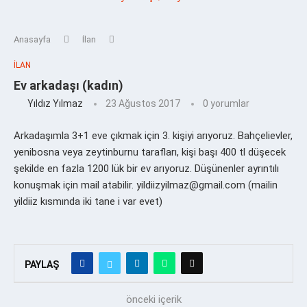
Anasayfa
İlan
İLAN
Ev arkadaşı (kadın)
Yıldız Yılmaz
23 Ağustos 2017
0 yorumlar
Arkadaşımla 3+1 eve çıkmak için 3. kişiyi arıyoruz. Bahçelievler,
yenibosna veya zeytinburnu tarafları, kişi başı 400 tl düşecek
şekilde en fazla 1200 lük bir ev arıyoruz. Düşünenler ayrıntılı
konuşmak için mail atabilir. yildiizyilmaz@gmail.com (mailin
yildiiz kısmında iki tane i var evet)
PAYLAŞ
önceki içerik