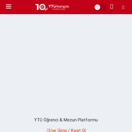
YTÜ Öğrenci & Mezun Platformu
Üye Girişi / Kayıt Ol