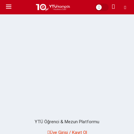
YTÜ Öğrenci & Mezun Platformu
Üye Girişi / Kayıt Ol