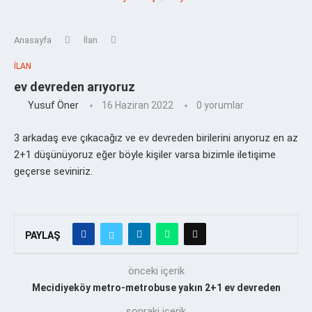
Anasayfa
İlan
İLAN
ev devreden arıyoruz
Yusuf Öner
16 Haziran 2022
0 yorumlar
3 arkadaş eve çıkacağız ve ev devreden birilerini arıyoruz en az
2+1 düşünüyoruz eğer böyle kişiler varsa bizimle iletişime
geçerse seviniriz.
PAYLAŞ
önceki içerik
Mecidiyeköy metro-metrobuse yakın 2+1 ev devreden
sonraki içerik