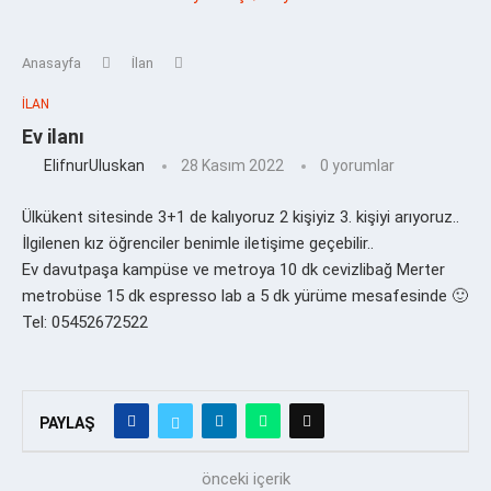
Anasayfa
İlan
İLAN
Ev ilanı
ElifnurUluskan
28 Kasım 2022
0 yorumlar
Ülkükent sitesinde 3+1 de kalıyoruz 2 kişiyiz 3. kişiyi arıyoruz..
İlgilenen kız öğrenciler benimle iletişime geçebilir..
Ev davutpaşa kampüse ve metroya 10 dk cevizlibağ Merter
metrobüse 15 dk espresso lab a 5 dk yürüme mesafesinde 🙂
Tel: 05452672522
PAYLAŞ
önceki içerik