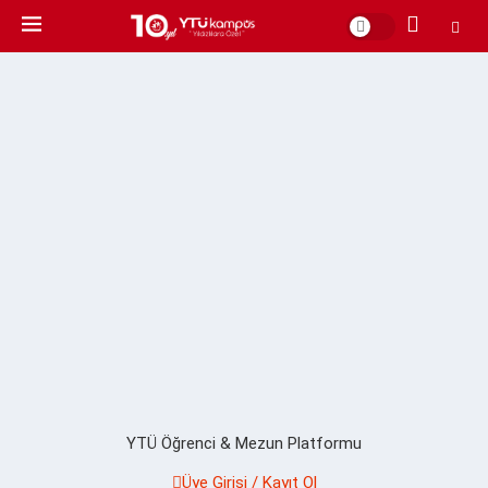
YTÜ Öğrenci & Mezun Platformu
Üye Girişi / Kayıt Ol