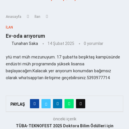
Anasayfa
İlan
İLAN
Ev-oda arıyorum
Tunahan Saka
14 Şubat 2025
0 yorumlar
ytü mat müh mezunuyum. 17 şubatta beşiktaş kampüsünde
endüstri müh programında yüksek lisansa
başlayacağım.Kalacak yer arıyorum konumdan bağımsız
olarak whatsapptan iletişime geçebilirsiniz.5393977714
PAYLAŞ
önceki içerik
TÜBA-TEKNOFEST 2025 Doktora Bilim Ödülleri için