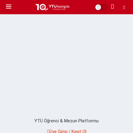
YTÜ Öğrenci & Mezun Platformu
Üye Girişi / Kayıt Ol