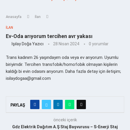
Anasayfa
İlan
İLAN
Ev-Oda arıyorum tercihen avr yakası
Işılay Doğa Yazıcı
28 Nisan 2024
0 yorumlar
Trans kadınım 26 yaşındayım oda veya ev arıyorum. Uyumlu
biriyimdir. Tercihen transfobik/homofobik olmayan kişilerin
kaldığı bi evin odasını arıyorum. Daha fazla detay için iletişim;
isilaydogaa@gmail.com
PAYLAŞ
önceki içerik
Gdz Elektrik Dağıtım A.Ş Staj Başvurusu – S-Enerji Staj