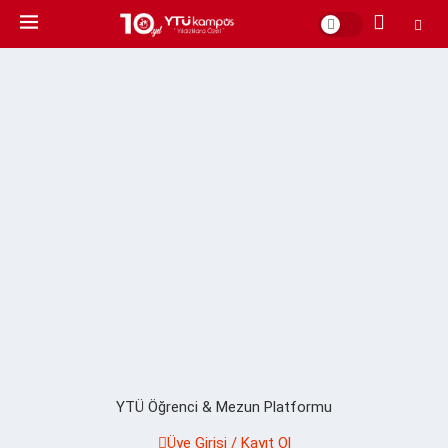
YTÜ Öğrenci & Mezun Platformu
Üye Girişi / Kayıt Ol