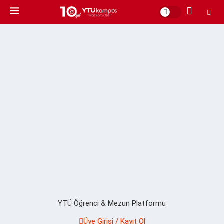
YTÜ Öğrenci & Mezun Platformu
Üye Girişi / Kayıt Ol