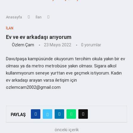
Anasayfa
İlan
İLAN
Ev ve ev arkadaşı arıyorum
Özlem Çam
23 Mayıs 2022
0 yorumlar
Davutpaşa kampüsünde okuyorum tercihim okula yakın bir ev
olması ya da metro metrobüse yakın olması. Sigara alkol
kullanmıyorum seneye yurttan eve geçmek istiyorum. Kadın
ev arkadaşı arayan varsa iletişim için
ozlemcam2002@gmail.com
PAYLAŞ
önceki içerik