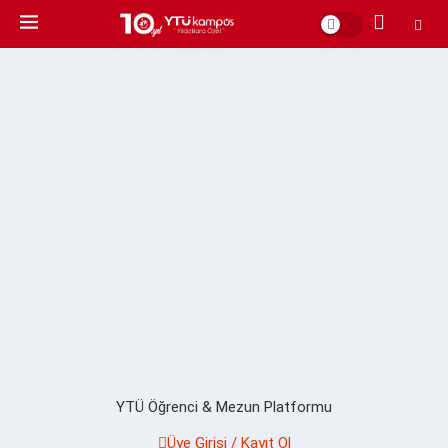
YTÜ Öğrenci & Mezun Platformu
Üye Girişi / Kayıt Ol