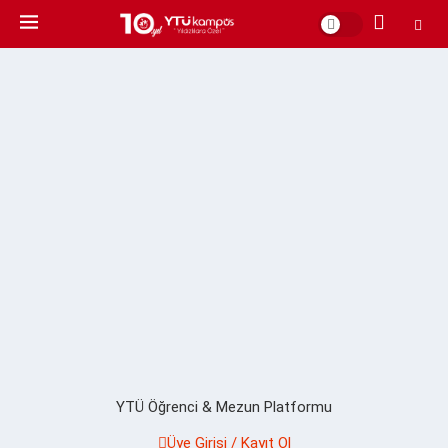
YTÜ Öğrenci & Mezun Platformu
Üye Girişi / Kayıt Ol