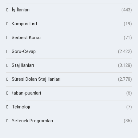
İş İlanları
(443)
Kampüs List
(19)
Serbest Kürsü
(71)
Soru-Cevap
(2.422)
Staj İlanları
(3.128)
Süresi Dolan Staj İlanları
(2.778)
taban-puanlari
(6)
Teknoloji
(7)
Yetenek Programları
(36)