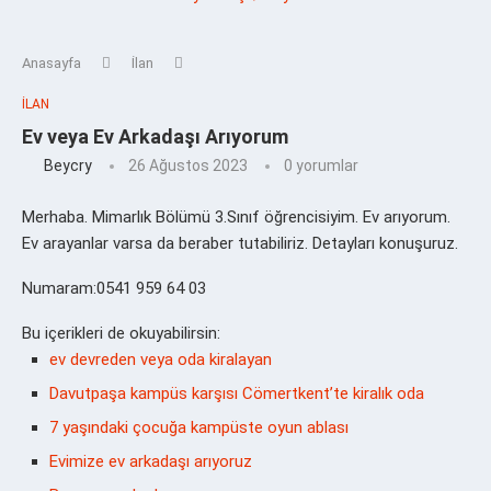
Anasayfa
İlan
İLAN
Ev veya Ev Arkadaşı Arıyorum
Beycry
26 Ağustos 2023
0 yorumlar
Merhaba. Mimarlık Bölümü 3.Sınıf öğrencisiyim. Ev arıyorum.
Ev arayanlar varsa da beraber tutabiliriz. Detayları konuşuruz.
Numaram:0541 959 64 03
Bu içerikleri de okuyabilirsin:
ev devreden veya oda kiralayan
Davutpaşa kampüs karşısı Cömertkent’te kiralık oda
7 yaşındaki çocuğa kampüste oyun ablası
Evimize ev arkadaşı arıyoruz