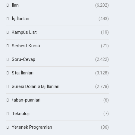
İlan
(6.202)
İş İlanları
(443)
Kampüs List
(19)
Serbest Kürsü
(71)
Soru-Cevap
(2.422)
Staj İlanları
(3.128)
Süresi Dolan Staj İlanları
(2.778)
taban-puanlari
(6)
Teknoloji
(7)
Yetenek Programları
(36)