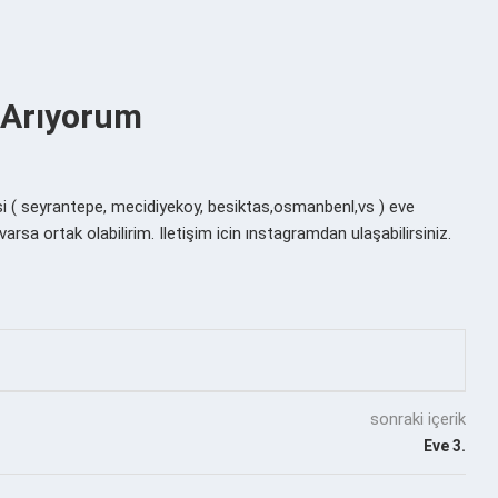
i Arıyorum
( seyrantepe, mecidiyekoy, besiktas,osmanbenl,vs ) eve
arsa ortak olabilirim. Iletişim icin ınstagramdan ulaşabilirsiniz.
sonraki içerik
Eve 3.