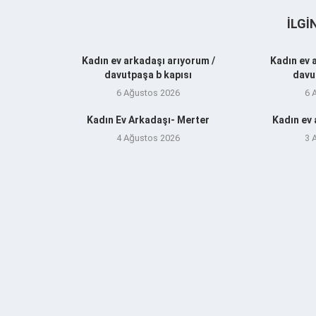
İLGI
Kadın ev arkadaşı arıyorum /
Kadın ev 
davutpaşa b kapısı
davu
6 Ağustos 2026
6 
Kadın Ev Arkadaşı- Merter
Kadın ev
4 Ağustos 2026
3 