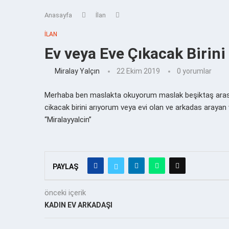
Anasayfa
İlan
İLAN
Ev veya Eve Çıkacak Birin
Miralay Yalçın
22 Ekim 2019
0 yorumlar
Merhaba ben maslakta okuyorum maslak beşiktaş arasi 
cikacak birini arıyorum veya evi olan ve arkadas arayan v
“Miralayyalcin”
PAYLAŞ
önceki içerik
KADIN EV ARKADAŞI