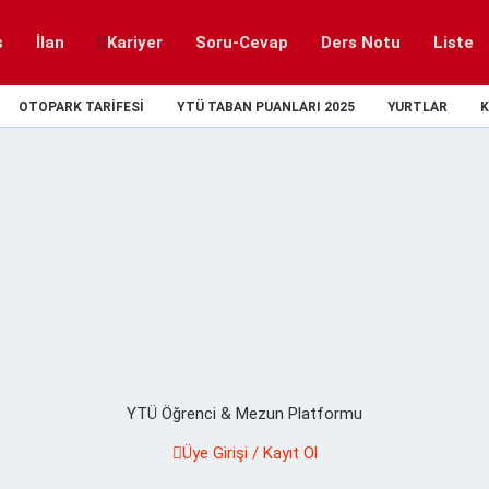
s
İlan
Kariyer
Soru-Cevap
Ders Notu
Liste
OTOPARK TARIFESI
YTÜ TABAN PUANLARI 2025
YURTLAR
K
YTÜ Öğrenci & Mezun Platformu
Üye Girişi / Kayıt Ol