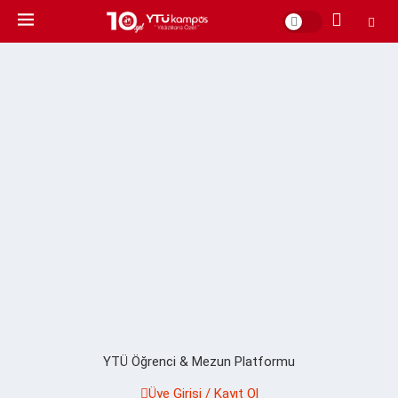
YTÜ Öğrenci & Mezun Platformu
Üye Girişi / Kayıt Ol