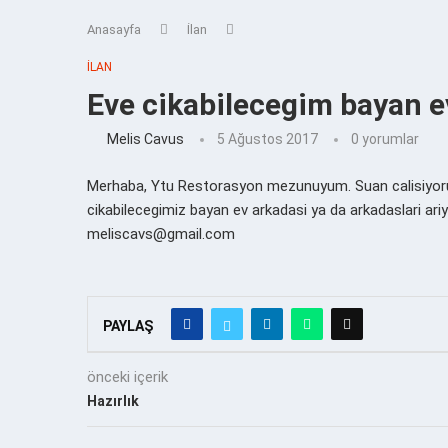
Anasayfa
İlan
İLAN
Eve cikabilecegim bayan e
Melis Cavus
5 Ağustos 2017
0 yorumlar
Merhaba, Ytu Restorasyon mezunuyum. Suan calisiyorum v
cikabilecegimiz bayan ev arkadasi ya da arkadaslari ari
meliscavs@gmail.com
PAYLAŞ
önceki içerik
Hazırlık