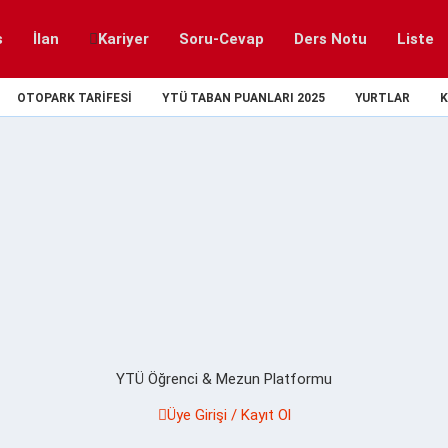
s
İlan
Kariyer
Soru-Cevap
Ders Notu
Liste
OTOPARK TARIFESI
YTÜ TABAN PUANLARI 2025
YURTLAR
K
YTÜ Öğrenci & Mezun Platformu
Üye Girişi / Kayıt Ol