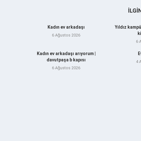
İLGI
Kadın ev arkadaşı
Yıldız kampü
k
6 Ağustos 2026
6 
Kadın ev arkadaşı arıyorum |
E
davutpaşa b kapısı
4 
6 Ağustos 2026