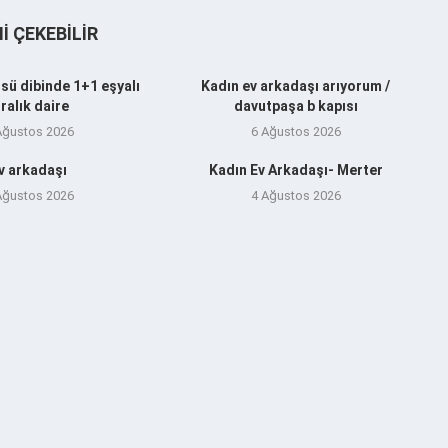
NI ÇEKEBILIR
sü dibinde 1+1 eşyalı
Kadın ev arkadaşı arıyorum /
iralık daire
davutpaşa b kapısı
Ağustos 2026
6 Ağustos 2026
v arkadaşı
Kadın Ev Arkadaşı- Merter
Ağustos 2026
4 Ağustos 2026