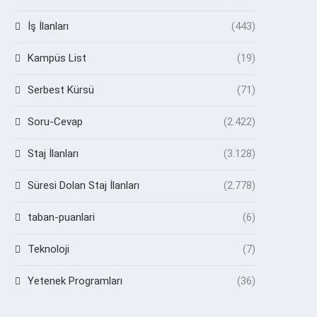
İş İlanları
(443)
Kampüs List
(19)
Serbest Kürsü
(71)
Soru-Cevap
(2.422)
Staj İlanları
(3.128)
Süresi Dolan Staj İlanları
(2.778)
taban-puanlari
(6)
Teknoloji
(7)
Yetenek Programları
(36)