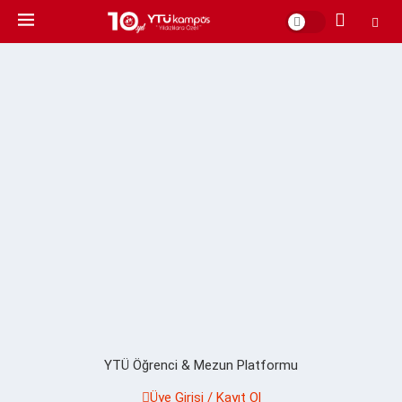
YTÜ Öğrenci & Mezun Platformu
Üye Girişi / Kayıt Ol