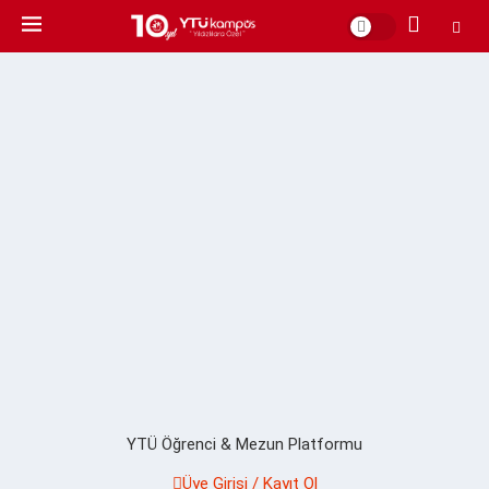
YTÜ Öğrenci & Mezun Platformu
Üye Girişi / Kayıt Ol