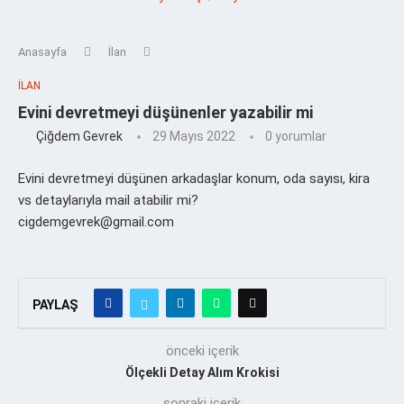
Anasayfa
İlan
İLAN
Evini devretmeyi düşünenler yazabilir mi
Çiğdem Gevrek
29 Mayıs 2022
0 yorumlar
Evini devretmeyi düşünen arkadaşlar konum, oda sayısı, kira
vs detaylarıyla mail atabilir mi?
cigdemgevrek@gmail.com
PAYLAŞ
önceki içerik
Ölçekli Detay Alım Krokisi
sonraki içerik