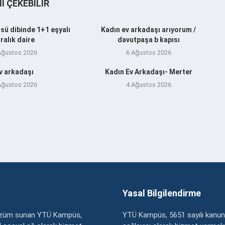
NI ÇEKEBILIR
sü dibinde 1+1 eşyalı
Kadın ev arkadaşı arıyorum /
iralık daire
davutpaşa b kapısı
Ağustos 2026
6 Ağustos 2026
v arkadaşı
Kadın Ev Arkadaşı- Merter
Ağustos 2026
4 Ağustos 2026
Yasal Bilgilendirme
çözüm sunan YTÜ Kampüs,
YTÜ Kampüs, 5651 sayılı kanun