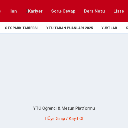
s
İlan
Kariyer
Soru-Cevap
Ders Notu
Liste
OTOPARK TARIFESI
YTÜ TABAN PUANLARI 2025
YURTLAR
K
YTÜ Öğrenci & Mezun Platformu
Üye Girişi / Kayıt Ol