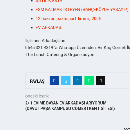
SATILIK EŞYA
FSM KALMAK İSTEYEN (BAHÇEKÖYDE YAŞAYIP)
12 haziran pazar part time iş 200tl
EV ARKADAŞI
İlgilenen Arkadaşların
0545 321 4319 ‘a Whatapp Üzerinden, Bir Kaç Görseli İl
The Lunch Catering & Organizasyon
PAYLAŞ
önceki içerik
2+1 EVİME BAYAN EV ARKADAŞI ARIYORUM.
(DAVUTPAŞA KAMPUSU CÖMERTKENT SİTESİ)
Y