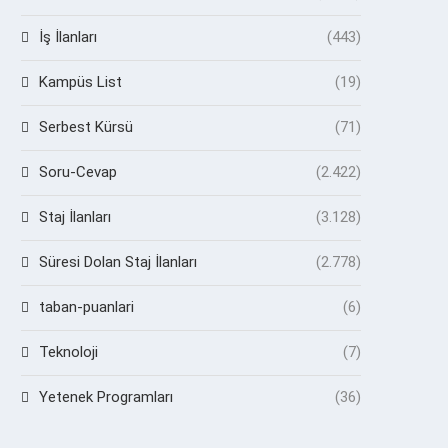
İş İlanları
(443)
Kampüs List
(19)
Serbest Kürsü
(71)
Soru-Cevap
(2.422)
Staj İlanları
(3.128)
Süresi Dolan Staj İlanları
(2.778)
taban-puanlari
(6)
Teknoloji
(7)
Yetenek Programları
(36)