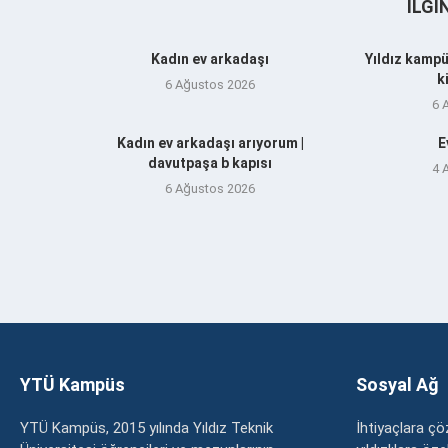
İLGI
Kadın ev arkadaşı
Yıldız kampü
k
6 Ağustos 2026
6 
Kadın ev arkadaşı arıyorum |
E
davutpaşa b kapısı
4 
6 Ağustos 2026
YTÜ Kampüs
Sosyal Ağ
YTÜ Kampüs, 2015 yılında Yıldız Teknik
İhtiyaçlara 