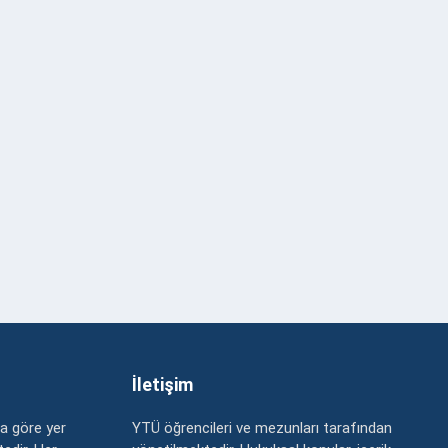
İletişim
a göre yer
YTÜ öğrencileri ve mezunları tarafından