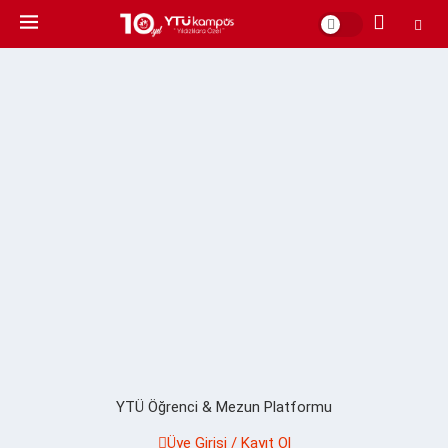
YTÜ Öğrenci & Mezun Platformu
Üye Girişi / Kayıt Ol