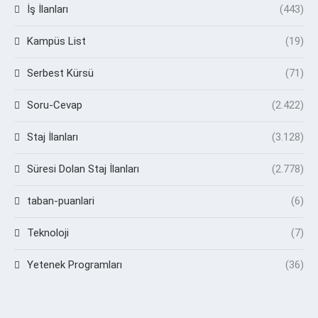
İş İlanları
(443)
Kampüs List
(19)
Serbest Kürsü
(71)
Soru-Cevap
(2.422)
Staj İlanları
(3.128)
Süresi Dolan Staj İlanları
(2.778)
taban-puanlari
(6)
Teknoloji
(7)
Yetenek Programları
(36)