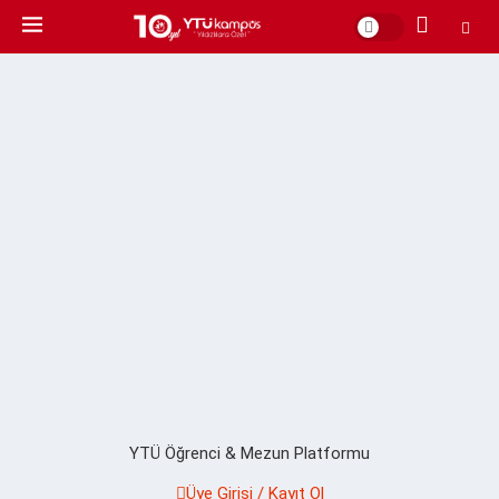
YTÜ Öğrenci & Mezun Platformu
Üye Girişi / Kayıt Ol