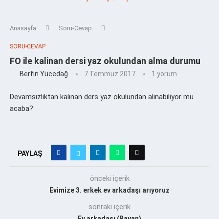
Anasayfa
Soru-Cevap
SORU-CEVAP
FO ile kalinan dersi yaz okulundan alma durumu
Berfin Yücedağ
7 Temmuz 2017
1 yorum
Devamsızlıktan kalınan ders yaz okulundan alinabiliyor mu
acaba?
PAYLAŞ
önceki içerik
Evimize 3. erkek ev arkadaşı arıyoruz
sonraki içerik
Ev arkadaşı (Bayan)