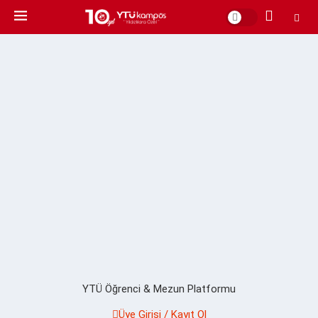
YTÜ Öğrenci & Mezun Platformu
Üye Girişi / Kayıt Ol