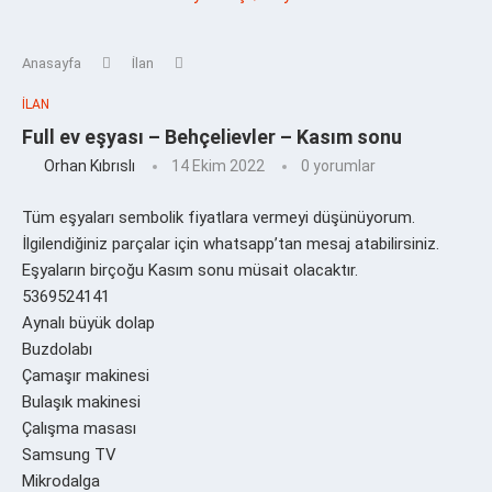
Anasayfa
İlan
İLAN
Full ev eşyası – Behçelievler – Kasım sonu
Orhan Kıbrıslı
14 Ekim 2022
0 yorumlar
Tüm eşyaları sembolik fiyatlara vermeyi düşünüyorum.
İlgilendiğiniz parçalar için whatsapp’tan mesaj atabilirsiniz.
Eşyaların birçoğu Kasım sonu müsait olacaktır.
5369524141
Aynalı büyük dolap
Buzdolabı
Çamaşır makinesi
Bulaşık makinesi
Çalışma masası
Samsung TV
Mikrodalga