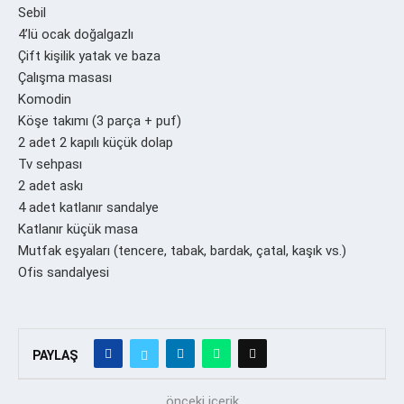
Sebil
4’lü ocak doğalgazlı
Çift kişilik yatak ve baza
Çalışma masası
Komodin
Köşe takımı (3 parça + puf)
2 adet 2 kapılı küçük dolap
Tv sehpası
2 adet askı
4 adet katlanır sandalye
Katlanır küçük masa
Mutfak eşyaları (tencere, tabak, bardak, çatal, kaşık vs.)
Ofis sandalyesi
PAYLAŞ
önceki içerik