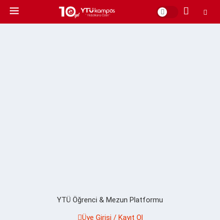
YTÜ Öğrenci & Mezun Platformu
Üye Girişi / Kayıt Ol