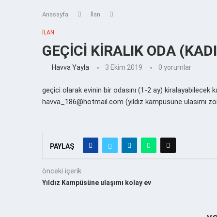
Anasayfa
İlan
İLAN
GEÇİCİ KİRALIK ODA (KAD
Havva Yayla
3 Ekim 2019
0 yorumlar
geçici olarak evinin bir odasını (1-2 ay) kiralayabilecek 
havva_186@hotmail.com (yıldız kampüsüne ulasımı zo
PAYLAŞ
önceki içerik
Yıldız Kampüsüne ulaşımı kolay ev