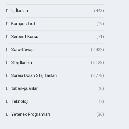
İş İlanları
(443)
Kampüs List
(19)
Serbest Kürsü
(71)
Soru-Cevap
(2.422)
Staj İlanları
(3.128)
Süresi Dolan Staj İlanları
(2.778)
taban-puanlari
(6)
Teknoloji
(7)
Yetenek Programları
(36)