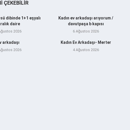
NI ÇEKEBILIR
sü dibinde 1+1 eşyalı
Kadın ev arkadaşı arıyorum /
iralık daire
davutpaşa b kapısı
Ağustos 2026
6 Ağustos 2026
v arkadaşı
Kadın Ev Arkadaşı- Merter
Ağustos 2026
4 Ağustos 2026