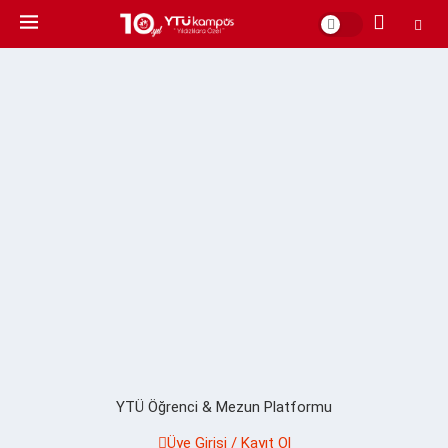
YTÜ Öğrenci & Mezun Platformu
Üye Girişi / Kayıt Ol