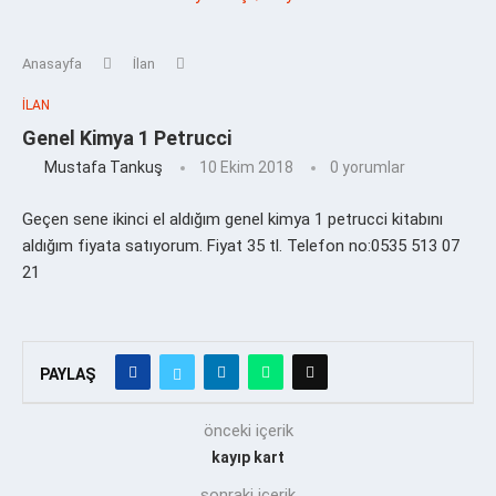
Anasayfa
İlan
İLAN
Genel Kimya 1 Petrucci
Mustafa Tankuş
10 Ekim 2018
0 yorumlar
Geçen sene ikinci el aldığım genel kimya 1 petrucci kitabını
aldığım fiyata satıyorum. Fiyat 35 tl. Telefon no:0535 513 07
21
PAYLAŞ
önceki içerik
kayıp kart
sonraki içerik