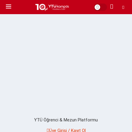
YTÜ Öğrenci & Mezun Platformu
Üye Girişi / Kayıt Ol