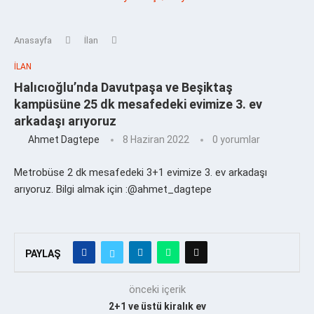
Anasayfa
İlan
İLAN
Halıcıoğlu’nda Davutpaşa ve Beşiktaş
kampüsüne 25 dk mesafedeki evimize 3. ev
arkadaşı arıyoruz
Ahmet Dagtepe
8 Haziran 2022
0 yorumlar
Metrobüse 2 dk mesafedeki 3+1 evimize 3. ev arkadaşı
arıyoruz. Bilgi almak için :@ahmet_dagtepe
PAYLAŞ
önceki içerik
2+1 ve üstü kiralık ev