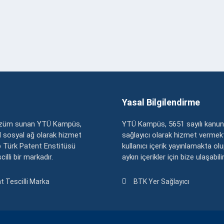
Yasal Bilgilendirme
çözüm sunan YTÜ Kampüs,
YTÜ Kampüs, 5651 sayılı kanun
zel sosyal ağ olarak hizmet
sağlayıcı olarak hizmet vermekt
 Türk Patent Enstitüsü
kullanıcı içerik yayınlamakta ol
illi bir markadır.
aykırı içerikler için bize ulaşabili
t Tescilli Marka
BTK Yer Sağlayıcı