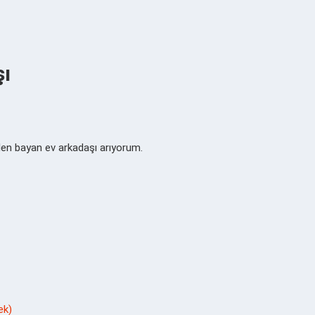
şı
ilen bayan ev arkadaşı arıyorum.
ek)