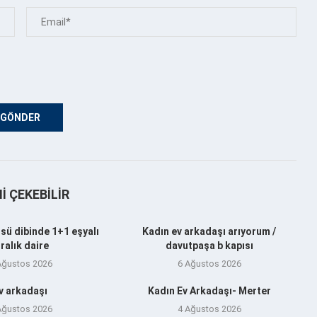
NI ÇEKEBILIR
sü dibinde 1+1 eşyalı
Kadın ev arkadaşı arıyorum /
iralık daire
davutpaşa b kapısı
Ağustos 2026
6 Ağustos 2026
v arkadaşı
Kadın Ev Arkadaşı- Merter
Ağustos 2026
4 Ağustos 2026