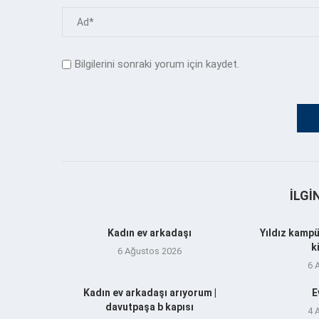
Bilgilerini sonraki yorum için kaydet.
İLGI
Kadın ev arkadaşı
Yıldız kampü
k
6 Ağustos 2026
6 
Kadın ev arkadaşı arıyorum |
E
davutpaşa b kapısı
4 