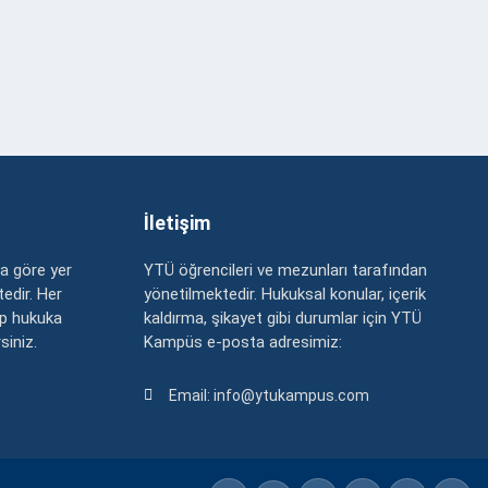
İletişim
a göre yer
YTÜ öğrencileri ve mezunları tarafından
edir. Her
yönetilmektedir. Hukuksal konular, içerik
up hukuka
kaldırma, şikayet gibi durumlar için YTÜ
rsiniz.
Kampüs e-posta adresimiz:
Email: info@ytukampus.com