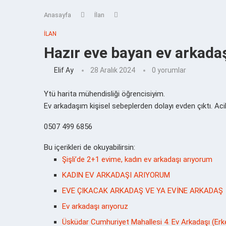
Anasayfa
İlan
İLAN
Hazır eve bayan ev arkada
Elif Ay
28 Aralık 2024
0 yorumlar
Ytü harita mühendisliği öğrencisiyim.
Ev arkadaşım kişisel sebeplerden dolayı evden çıktı. Ac
0507 499 6856
Bu içerikleri de okuyabilirsin:
Şişli’de 2+1 evime, kadın ev arkadaşı arıyorum
KADIN EV ARKADAŞI ARIYORUM
EVE ÇIKACAK ARKADAŞ VE YA EVİNE ARKADAŞ
Ev arkadaşı arıyoruz
Üsküdar Cumhuriyet Mahallesi 4. Ev Arkadaşı (Erk