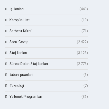
İş İlanları
(443)
Kampüs List
(19)
Serbest Kürsü
(71)
Soru-Cevap
(2.422)
Staj İlanları
(3.128)
Süresi Dolan Staj İlanları
(2.778)
taban-puanlari
(6)
Teknoloji
(7)
Yetenek Programları
(36)