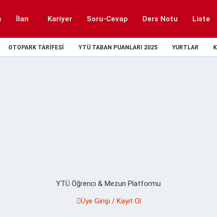
s
İlan
Kariyer
Soru-Cevap
Ders Notu
Liste
OTOPARK TARIFESI
YTÜ TABAN PUANLARI 2025
YURTLAR
K
YTÜ Öğrenci & Mezun Platformu
Üye Girişi / Kayıt Ol