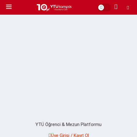
YTÜ Öğrenci & Mezun Platformu
Üye Girişi / Kayıt Ol