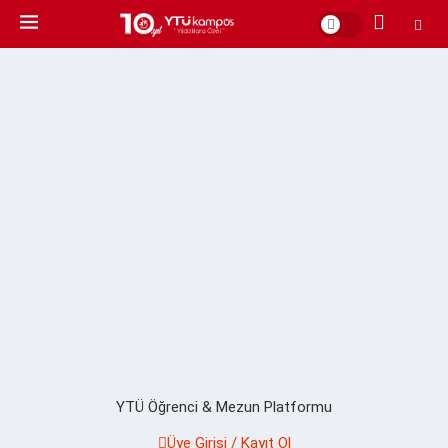
YTÜ Öğrenci & Mezun Platformu
Üye Girişi / Kayıt Ol