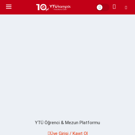
YTÜ Öğrenci & Mezun Platformu
Üye Girişi / Kayıt Ol