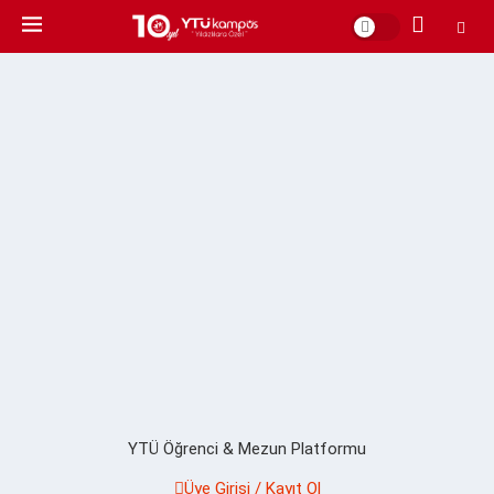
YTÜ Öğrenci & Mezun Platformu
Üye Girişi / Kayıt Ol