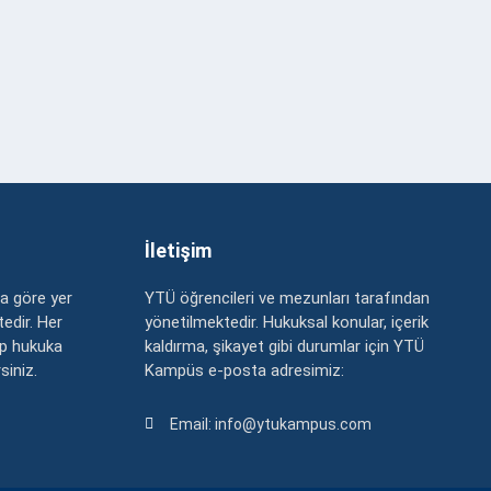
İletişim
a göre yer
YTÜ öğrencileri ve mezunları tarafından
edir. Her
yönetilmektedir. Hukuksal konular, içerik
up hukuka
kaldırma, şikayet gibi durumlar için YTÜ
rsiniz.
Kampüs e-posta adresimiz:
Email: info@ytukampus.com