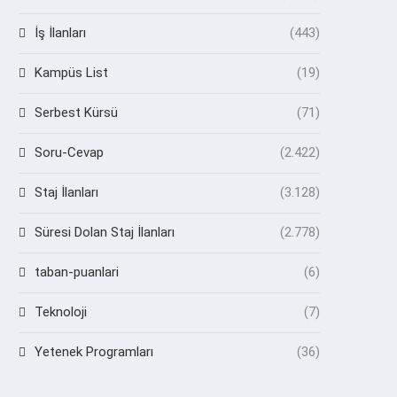
İş İlanları
(443)
Kampüs List
(19)
Serbest Kürsü
(71)
Soru-Cevap
(2.422)
Staj İlanları
(3.128)
Süresi Dolan Staj İlanları
(2.778)
taban-puanlari
(6)
Teknoloji
(7)
Yetenek Programları
(36)