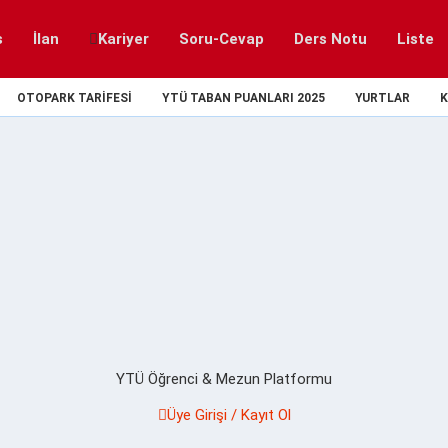
s
İlan
Kariyer
Soru-Cevap
Ders Notu
Liste
OTOPARK TARIFESI
YTÜ TABAN PUANLARI 2025
YURTLAR
K
YTÜ Öğrenci & Mezun Platformu
Üye Girişi / Kayıt Ol