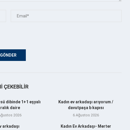
NI ÇEKEBILIR
sü dibinde 1+1 eşyalı
Kadın ev arkadaşı arıyorum /
iralık daire
davutpaşa b kapısı
Ağustos 2026
6 Ağustos 2026
v arkadaşı
Kadın Ev Arkadaşı- Merter