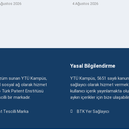
Ağustos 2026
4 Ağustos 2026
Yasal Bilgilendirme
çözüm sunan YTÜ Kampüs,
YTÜ Kampüs, 5651 sayılı kanun
zel sosyal ağ olarak hizmet
sağlayıcı olarak hizmet vermekt
 Türk Patent Enstitüsü
kullanıcı içerik yayınlamakta ol
illi bir markadır.
aykırı içerikler için bize ulaşabili
t Tescilli Marka
BTK Yer Sağlayıcı