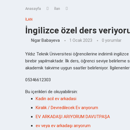
Anasayfa
İlan
İLAN
İngilizce özel ders veriyor
Nigar Babayeva
1 Ocak 2023
0 yorumlar
Yıldız Teknik Üniversitesi öğrencilerine indirimli ingili
birebir yapılmaktadır. İlk ders, öğrenci seviye belirleme
akademik takvime uygun saatler belirleniyor. İlgilenenle
05346612303
Bu içerikleri de okuyabilirsin:
Kadin acil ev arkadasi
Kiralık / Devredilecek Ev arıyorum
EV ARKADAŞI ARIYORUM DAVUTPAŞA
ev veya ev arkadaşı arıyorum