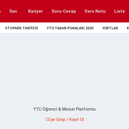
s
İlan
Kariyer
Soru-Cevap
Ders Notu
Liste
OTOPARK TARIFESI
YTÜ TABAN PUANLARI 2025
YURTLAR
K
YTÜ Öğrenci & Mezun Platformu
Üye Girişi / Kayıt Ol