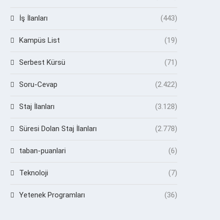
İş İlanları
(443)
Kampüs List
(19)
Serbest Kürsü
(71)
Soru-Cevap
(2.422)
Staj İlanları
(3.128)
Süresi Dolan Staj İlanları
(2.778)
taban-puanlari
(6)
Teknoloji
(7)
Yetenek Programları
(36)