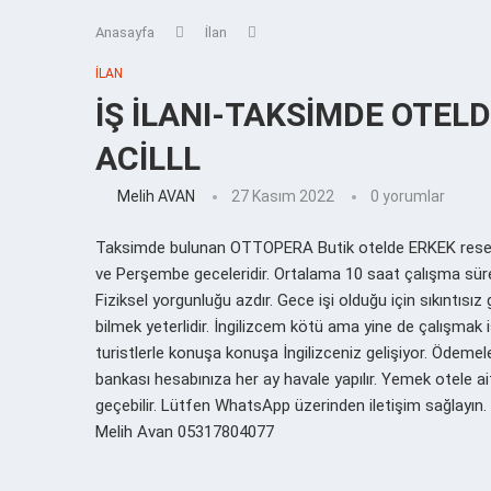
Anasayfa
İlan
İLAN
İŞ İLANI-TAKSİMDE OTEL
ACİLLL
Melih AVAN
27 Kasım 2022
0 yorumlar
Taksimde bulunan OTTOPERA Butik otelde ERKEK reseps
ve Perşembe geceleridir. Ortalama 10 saat çalışma süresi
Fiziksel yorgunluğu azdır. Gece işi olduğu için sıkıntısı
bilmek yeterlidir. İngilizcem kötü ama yine de çalışmak is
turistlerle konuşa konuşa İngilizceniz gelişiyor. Ödemel
bankası hesabınıza her ay havale yapılır. Yemek otele aitt
geçebilir. Lütfen WhatsApp üzerinden iletişim sağlayın. 
Melih Avan 05317804077