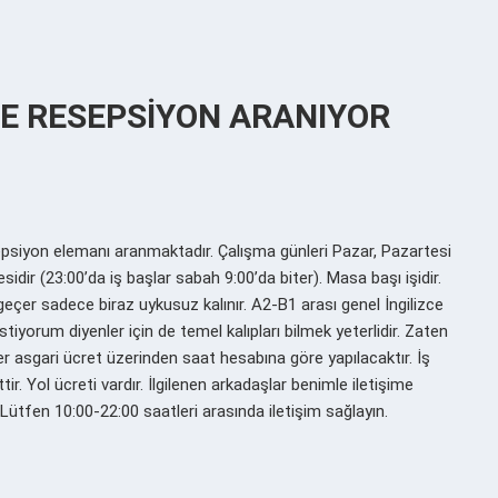
DE RESEPSİYON ARANIYOR
iyon elemanı aranmaktadır. Çalışma günleri Pazar, Pazartesi
dir (23:00’da iş başlar sabah 9:00’da biter). Masa başı işidir.
z geçer sadece biraz uykusuz kalınır. A2-B1 arası genel İngilizce
tiyorum diyenler için de temel kalıpları bilmek yeterlidir. Zaten
er asgari ücret üzerinden saat hesabına göre yapılacaktır. İş
ir. Yol ücreti vardır. İlgilenen arkadaşlar benimle iletişime
Lütfen 10:00-22:00 saatleri arasında iletişim sağlayın.