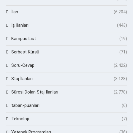
İlan
(6.204)
İş İlanları
(443)
Kampüs List
(19)
Serbest Kürsü
(71)
Soru-Cevap
(2.422)
Staj İlanları
(3.128)
Süresi Dolan Staj İlanları
(2.778)
taban-puanlari
(6)
Teknoloji
(7)
Yetenek Programları
(36)