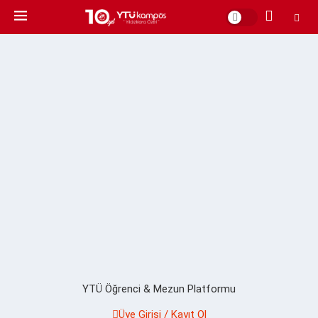
YTÜ Öğrenci & Mezun Platformu
Üye Girişi / Kayıt Ol