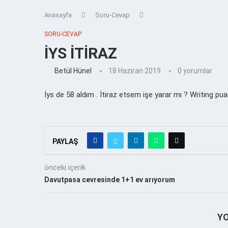
Anasayfa
Soru-Cevap
SORU-CEVAP
İYS İTİRAZ
Betül Hünel
18 Haziran 2019
0 yorumlar
İys de 58 aldım . İtiraz etsem işe yarar mı ? Writing puan
PAYLAŞ
önceki içerik
Davutpasa cevresinde 1+1 ev arıyorum
Y