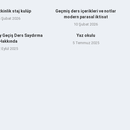
tkinlik staj kulüp
Geçmiş ders içerikleri ve notlar
modern parasal iktisat
5 Şubat 2026
10 Şubat 2026
y Geçiş Ders Saydırma
Yaz okulu
Hakkında
5 Temmuz 2025
2 Eylül 2025