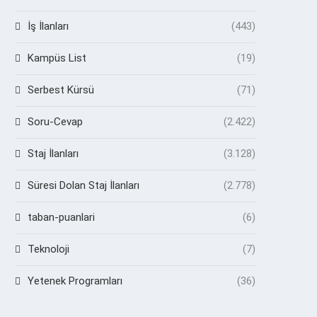
İş İlanları
(443)
Kampüs List
(19)
Serbest Kürsü
(71)
Soru-Cevap
(2.422)
Staj İlanları
(3.128)
Süresi Dolan Staj İlanları
(2.778)
taban-puanlari
(6)
Teknoloji
(7)
Yetenek Programları
(36)