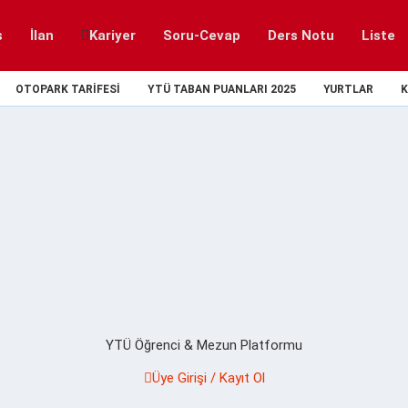
s
İlan
Kariyer
Soru-Cevap
Ders Notu
Liste
OTOPARK TARIFESI
YTÜ TABAN PUANLARI 2025
YURTLAR
K
YTÜ Öğrenci & Mezun Platformu
Üye Girişi / Kayıt Ol