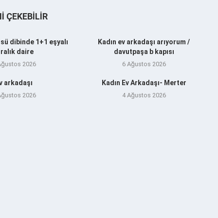
NI ÇEKEBILIR
sü dibinde 1+1 eşyalı
Kadın ev arkadaşı arıyorum /
iralık daire
davutpaşa b kapısı
Ağustos 2026
6 Ağustos 2026
v arkadaşı
Kadın Ev Arkadaşı- Merter
Ağustos 2026
4 Ağustos 2026