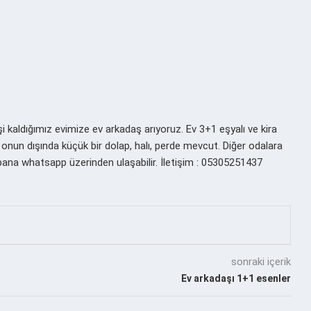
 kaldığımız evimize ev arkadaş arıyoruz. Ev 3+1 eşyalı ve kira
onun dışında küçük bir dolap, halı, perde mevcut. Diğer odalara
r bana whatsapp üzerinden ulaşabilir. İletişim : 05305251437
sonraki içerik
Ev arkadaşı 1+1 esenler