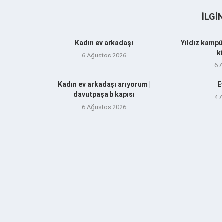
İLGI
Kadın ev arkadaşı
Yıldız kampü
k
6 Ağustos 2026
6 
Kadın ev arkadaşı arıyorum |
E
davutpaşa b kapısı
4 
6 Ağustos 2026