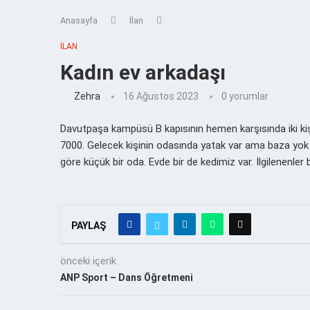
Anasayfa
İlan
İLAN
Kadın ev arkadaşı
Zehra
16 Ağustos 2023
0 yorumlar
Davutpaşa kampüsü B kapısının hemen karşısında iki kişi
7000. Gelecek kişinin odasında yatak var ama baza yok 
göre küçük bir oda. Evde bir de kedimiz var. İlgilenenle
PAYLAŞ
önceki içerik
ANP Sport – Dans Öğretmeni