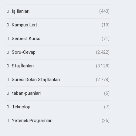
İş İlanları
(443)
Kampüs List
(19)
Serbest Kürsü
(71)
Soru-Cevap
(2.422)
Staj İlanları
(3.128)
Süresi Dolan Staj İlanları
(2.778)
taban-puanlari
(6)
Teknoloji
(7)
Yetenek Programları
(36)