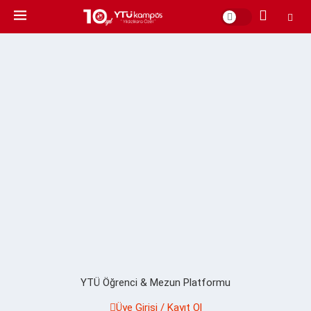
YTÜ Öğrenci & Mezun Platformu
Üye Girişi / Kayıt Ol