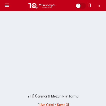
YTÜ Öğrenci & Mezun Platformu
Üye Girişi / Kayıt Ol