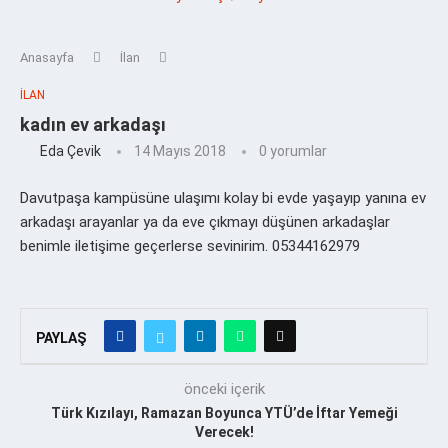
Anasayfa
İlan
İLAN
kadın ev arkadaşı
Eda Çevik
14 Mayıs 2018
0 yorumlar
Davutpaşa kampüsüne ulaşımı kolay bi evde yaşayıp yanına ev
arkadaşı arayanlar ya da eve çıkmayı düşünen arkadaşlar
benimle iletişime geçerlerse sevinirim. 05344162979
PAYLAŞ
önceki içerik
Türk Kızılayı, Ramazan Boyunca YTÜ’de İftar Yemeği
Verecek!