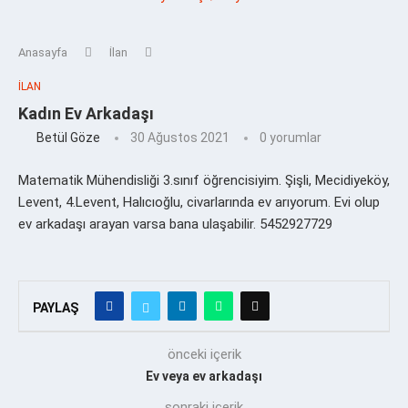
Anasayfa
İlan
İLAN
Kadın Ev Arkadaşı
Betül Göze
30 Ağustos 2021
0 yorumlar
Matematik Mühendisliği 3.sınıf öğrencisiyim. Şişli, Mecidiyeköy,
Levent, 4.Levent, Halıcıoğlu, civarlarında ev arıyorum. Evi olup
ev arkadaşı arayan varsa bana ulaşabilir. 5452927729
PAYLAŞ
önceki içerik
Ev veya ev arkadaşı
sonraki içerik