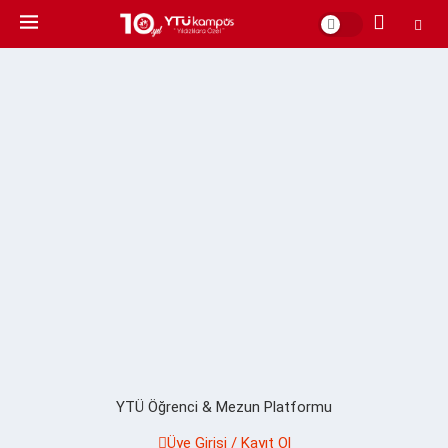
YTÜ Öğrenci & Mezun Platformu
Üye Girişi / Kayıt Ol