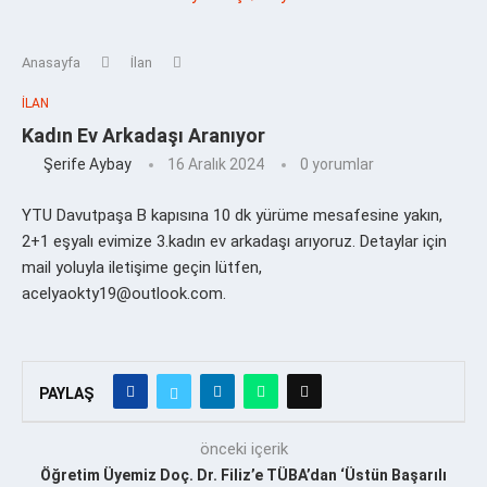
Anasayfa
İlan
İLAN
Kadın Ev Arkadaşı Aranıyor
Şerife Aybay
16 Aralık 2024
0 yorumlar
YTU Davutpaşa B kapısına 10 dk yürüme mesafesine yakın,
2+1 eşyalı evimize 3.kadın ev arkadaşı arıyoruz. Detaylar için
mail yoluyla iletişime geçin lütfen,
acelyaokty19@outlook.com.
PAYLAŞ
önceki içerik
Öğretim Üyemiz Doç. Dr. Filiz’e TÜBA’dan ‘Üstün Başarılı