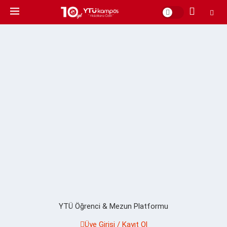
YTÜ Öğrenci & Mezun Platformu
Üye Girişi / Kayıt Ol