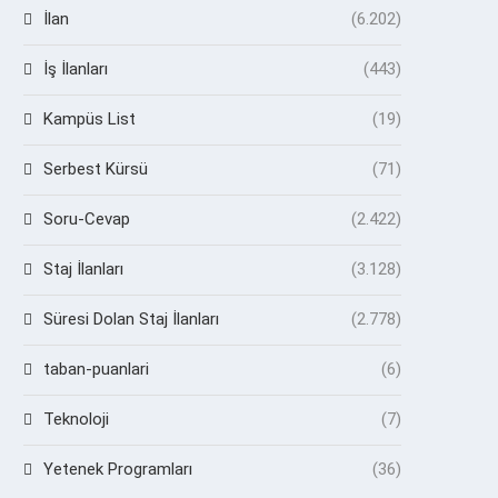
İlan
(6.202)
İş İlanları
(443)
Kampüs List
(19)
Serbest Kürsü
(71)
Soru-Cevap
(2.422)
Staj İlanları
(3.128)
Süresi Dolan Staj İlanları
(2.778)
taban-puanlari
(6)
Teknoloji
(7)
Yetenek Programları
(36)