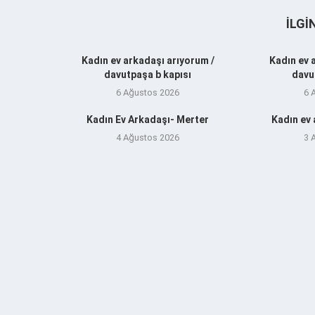
İLGI
Kadın ev arkadaşı arıyorum /
Kadın ev 
davutpaşa b kapısı
davu
6 Ağustos 2026
6 
Kadın Ev Arkadaşı- Merter
Kadın ev
4 Ağustos 2026
3 