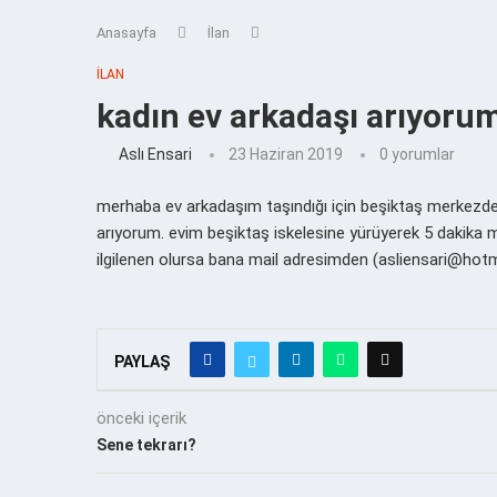
Anasayfa
İlan
İLAN
kadın ev arkadaşı arıyoru
Aslı Ensari
23 Haziran 2019
0 yorumlar
merhaba ev arkadaşım taşındığı için beşiktaş merkezdek
arıyorum. evim beşiktaş iskelesine yürüyerek 5 dakika mes
ilgilenen olursa bana mail adresimden (asliensari@hotma
PAYLAŞ
önceki içerik
Sene tekrarı?