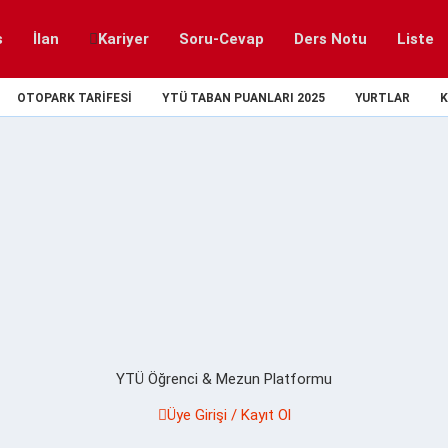
s
İlan
Kariyer
Soru-Cevap
Ders Notu
Liste
OTOPARK TARIFESI
YTÜ TABAN PUANLARI 2025
YURTLAR
K
YTÜ Öğrenci & Mezun Platformu
Üye Girişi / Kayıt Ol