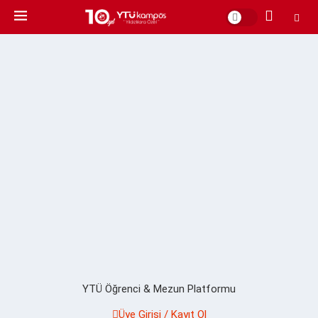
YTÜ Öğrenci & Mezun Platformu
Üye Girişi / Kayıt Ol