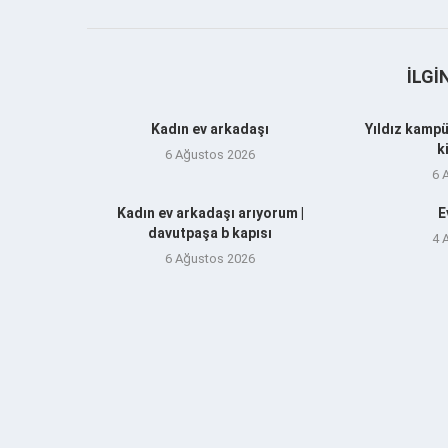
İLGI
Kadın ev arkadaşı
Yıldız kampü
k
6 Ağustos 2026
6 
Kadın ev arkadaşı arıyorum |
E
davutpaşa b kapısı
4 
6 Ağustos 2026