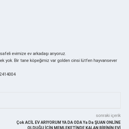
afeli evimize ev arkadaşı arıyoruz.
erek yok. Bir tane köpeğimiz var golden cinsi lütfen hayvansever
522414004
sonraki içerik
Çok ACİL EV ARIYORUM YA DA ODA Ya Da ŞUAN ONLİNE
OLDUĞU İÇİN MEMLEKETİNDE KALAN BİRİNİN EVİ