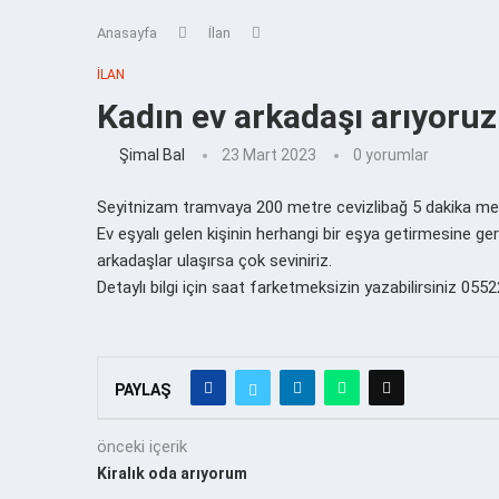
Anasayfa
İlan
İLAN
Kadın ev arkadaşı arıyoruz
Şimal Bal
23 Mart 2023
0 yorumlar
Seyitnizam tramvaya 200 metre cevizlibağ 5 dakika mes
Ev eşyalı gelen kişinin herhangi bir eşya getirmesine g
arkadaşlar ulaşırsa çok seviniriz.
Detaylı bilgi için saat farketmeksizin yazabilirsiniz 05
PAYLAŞ
önceki içerik
Kiralık oda arıyorum