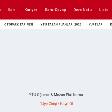
s
İlan
Kariyer
Soru-Cevap
Ders Notu
Liste
OTOPARK TARIFESI
YTÜ TABAN PUANLARI 2025
YURTLAR
K
YTÜ Öğrenci & Mezun Platformu
Üye Girişi / Kayıt Ol