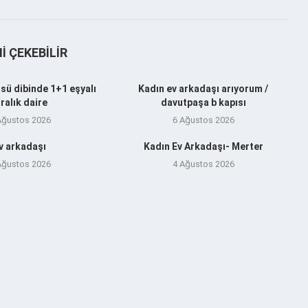
NI ÇEKEBILIR
sü dibinde 1+1 eşyalı
Kadın ev arkadaşı arıyorum /
iralık daire
davutpaşa b kapısı
Ağustos 2026
6 Ağustos 2026
v arkadaşı
Kadın Ev Arkadaşı- Merter
Ağustos 2026
4 Ağustos 2026