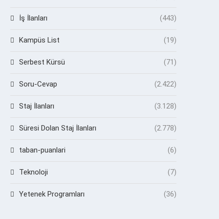
İş İlanları
(443)
Kampüs List
(19)
Serbest Kürsü
(71)
Soru-Cevap
(2.422)
Staj İlanları
(3.128)
Süresi Dolan Staj İlanları
(2.778)
taban-puanlari
(6)
Teknoloji
(7)
Yetenek Programları
(36)