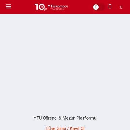
YTÜ Öğrenci & Mezun Platformu
Üye Girişi / Kayıt Ol