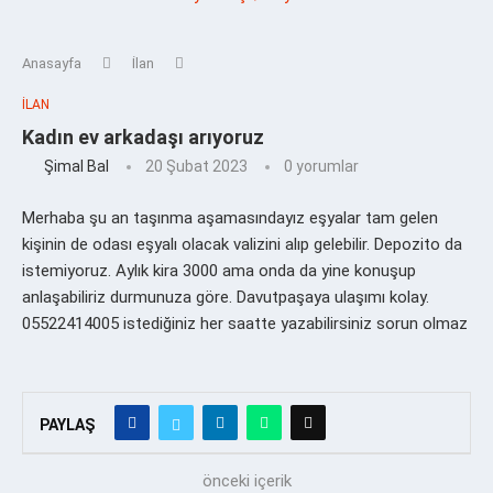
Anasayfa
İlan
İLAN
Kadın ev arkadaşı arıyoruz
Şimal Bal
20 Şubat 2023
0 yorumlar
Merhaba şu an taşınma aşamasındayız eşyalar tam gelen
kişinin de odası eşyalı olacak valizini alıp gelebilir. Depozito da
istemiyoruz. Aylık kira 3000 ama onda da yine konuşup
anlaşabiliriz durmunuza göre. Davutpaşaya ulaşımı kolay.
05522414005 istediğiniz her saatte yazabilirsiniz sorun olmaz
PAYLAŞ
önceki içerik