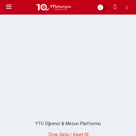
YTÜ Öğrenci & Mezun Platformu
Üye Girişi / Kayıt Ol