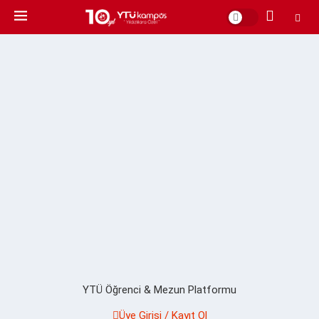
YTÜ Öğrenci & Mezun Platformu
Üye Girişi / Kayıt Ol