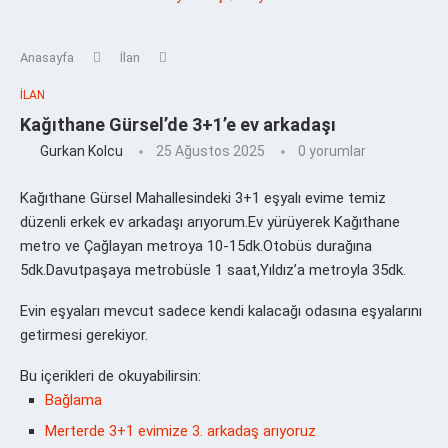
Anasayfa
İlan
İLAN
Kağıthane Gürsel’de 3+1’e ev arkadaşı
Gurkan Kolcu
25 Ağustos 2025
0 yorumlar
Kağıthane Gürsel Mahallesindeki 3+1 eşyalı evime temiz
düzenli erkek ev arkadaşı arıyorum.Ev yürüyerek Kağıthane
metro ve Çağlayan metroya 10-15dk.Otobüs durağına
5dk.Davutpaşaya metrobüsle 1 saat,Yıldız’a metroyla 35dk.
Evin eşyaları mevcut sadece kendi kalacağı odasına eşyalarını
getirmesi gerekiyor.
Bu içerikleri de okuyabilirsin:
Bağlama
Merterde 3+1 evimize 3. arkadaş arıyoruz