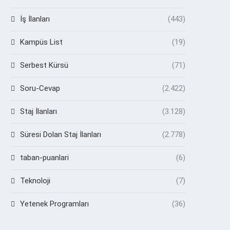
İş İlanları
(443)
Kampüs List
(19)
Serbest Kürsü
(71)
Soru-Cevap
(2.422)
Staj İlanları
(3.128)
Süresi Dolan Staj İlanları
(2.778)
taban-puanlari
(6)
Teknoloji
(7)
Yetenek Programları
(36)