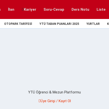
s
İlan
Kariyer
Soru-Cevap
Ders Notu
Liste
OTOPARK TARIFESI
YTÜ TABAN PUANLARI 2025
YURTLAR
K
YTÜ Öğrenci & Mezun Platformu
Üye Girişi / Kayıt Ol