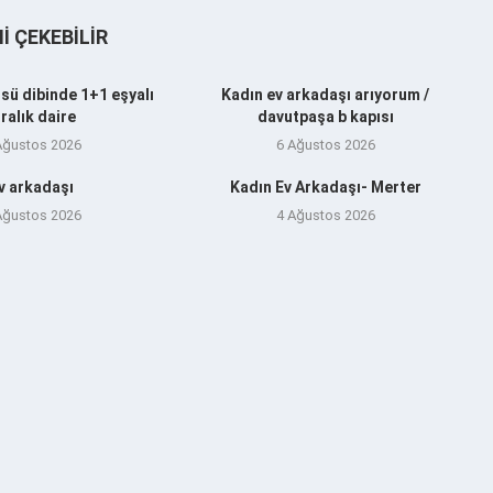
NI ÇEKEBILIR
sü dibinde 1+1 eşyalı
Kadın ev arkadaşı arıyorum /
iralık daire
davutpaşa b kapısı
Ağustos 2026
6 Ağustos 2026
v arkadaşı
Kadın Ev Arkadaşı- Merter
Ağustos 2026
4 Ağustos 2026