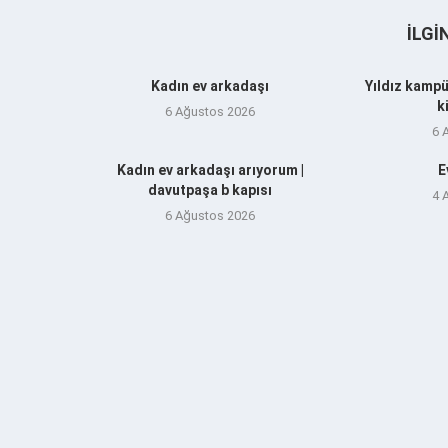
İLGI
Kadın ev arkadaşı
Yıldız kampü
k
6 Ağustos 2026
6 
Kadın ev arkadaşı arıyorum |
E
davutpaşa b kapısı
4 
6 Ağustos 2026