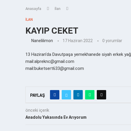
Anasayfa
İlan
İLAN
KAYIP CEKET
Nanelilimon
17 Haziran 2022
0 yorumlar
13 Haziran’da Davutpaşa yemekhanede siyah erkek yağmu
mail:alpreknc@gmail.com
mail:buketsert633@gmail.com
PAYLAŞ
önceki içerik
Anadolu Yakasında Ev Arıyorum